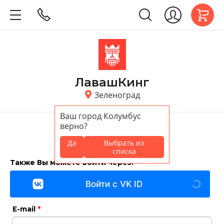
ЛавашКинг
Зеленоград
Ваш город
Колумбус
верно?
Главная
/
Регистрация
/
Регистрация
Да
Выбрать из
списка
Также Вы можете войти через:
Войти с VK ID
E-mail
*